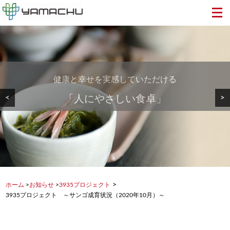
健康と幸せを実感していただける
美しい地球から食卓へ・・・
安心・安全で美味しい
<
>
「人にやさしい食卓」
健康を支える食品を
もずく・めかぶを
>
ホーム
>
お知らせ
>
3935プロジェクト
3935プロジェクト ～サンゴ成育状況（2020年10月）～