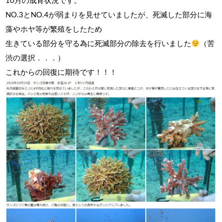
10月の成育状況です。
NO.3とNO.4が弱まりを見せていましたが、死滅した部分に海
藻やホヤ等が繁殖をしたため
生きている部分を守る為に死滅部分の除去を行いました
（苦
渋の選択．．．）
これからの回復に期待です！！！