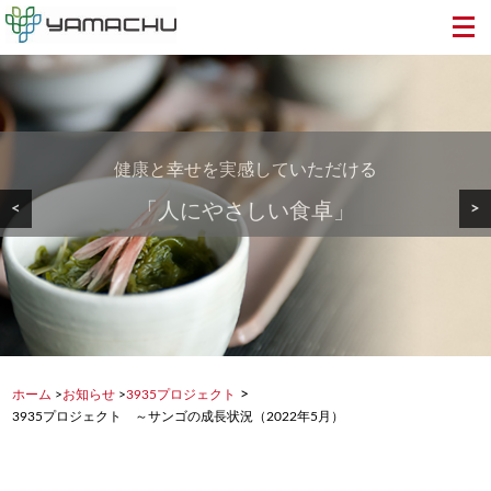
健康と幸せを実感していただける
美しい地球から食卓へ・・・
安心・安全で美味しい
<
>
「人にやさしい食卓」
健康を支える食品を
もずく・めかぶを
>
ホーム
>
お知らせ
>
3935プロジェクト
3935プロジェクト ～サンゴの成長状況（2022年5月）