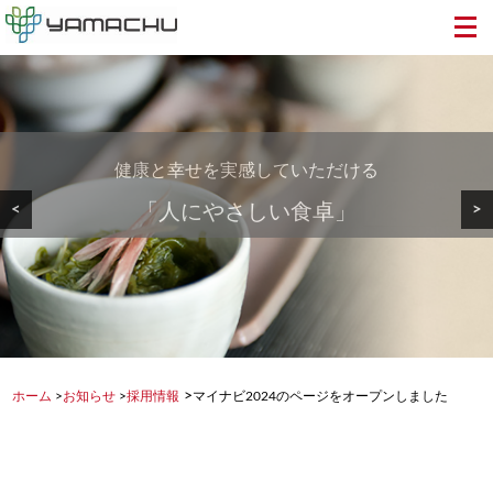
健康と幸せを実感していただける
美しい地球から食卓へ・・・
安心・安全で美味しい
<
>
「人にやさしい食卓」
健康を支える食品を
もずく・めかぶを
>
ホーム
>
お知らせ
>
採用情報
マイナビ2024のページをオープンしました