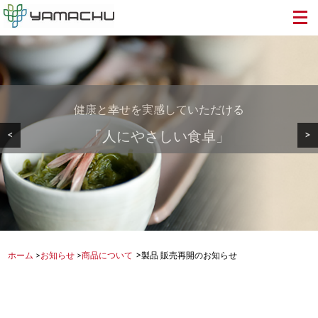
健康と幸せを実感していただける
美しい地球から食卓へ・・・
安心・安全で美味しい
<
>
「人にやさしい食卓」
健康を支える食品を
もずく・めかぶを
>
ホーム
>
お知らせ
>
商品について
製品 販売再開のお知らせ