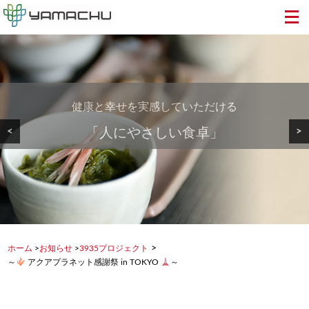
健康と幸せを実感していただける
美しい地球から食卓へ・・・
安心・安全で美味しい
<
>
「人にやさしい食卓」
健康を支える食品を
もずく・めかぶを
>
ホーム
>
お知らせ
>
3935プロジェクト
～
アクアプラネット感謝祭 in TOKYO
～