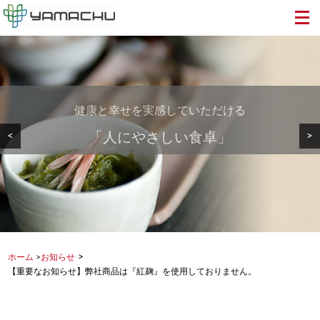
健康と幸せを実感していただける
美しい地球から食卓へ・・・
安心・安全で美味しい
<
>
「人にやさしい食卓」
健康を支える食品を
もずく・めかぶを
>
ホーム
>
お知らせ
【重要なお知らせ】弊社商品は『紅麹』を使用しておりません。