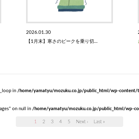
2026.01.30
【1月末】寒さのピークを乗り切…
l_loop in
/home/yamatyu/mozuku.co.jp/public_html/wp-content/
ages" on null in
/home/yamatyu/mozuku.co.jp/public_html/wp-co
1
2
3
4
5
Next ›
Last »