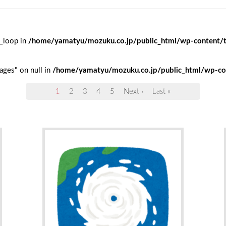
l_loop in
/home/yamatyu/mozuku.co.jp/public_html/wp-content/
ages" on null in
/home/yamatyu/mozuku.co.jp/public_html/wp-co
1
2
3
4
5
Next ›
Last »