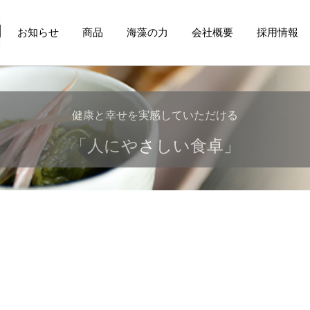
お知らせ
商品
海藻の力
会社概要
採用情報
健康と幸せを実感していただける
美しい地球から食卓へ・・・
安心・安全で美味しい
「人にやさしい食卓」
健康を支える食品を
もずく・めかぶを