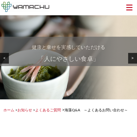
健康と幸せを実感していただける
美しい地球から食卓へ・・・
安心・安全で美味しい
<
>
「人にやさしい食卓」
健康を支える食品を
もずく・めかぶを
>
ホーム
>
お知らせ
>
よくあるご質問
海藻Q&A ～よくあるお問い合わせ～