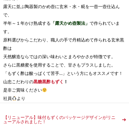
露天に並ぶ陶器製のかめ壺に玄米・水・糀を一壺一壺仕込ん
で、
半年～１年かけ熟成する
「露天かめ壺製法」
で作られていま
す。
原料選びからこだわり、職人の手で丹精込めて作られる玄米黒
酢は
天然醸造ならではの深い味わいとまろやかさが特徴です。
さらに黒糖蜜を使用することで、甘さもプラスしました。
「もずく酢は酸っぱくて苦手…」という方にもオススメです！
山忠こだわりの
黒糖黒酢もずく
！
是非ご賞味ください
社員
より
【リニューアル】味付もずくのパッケージデザインがリニ
ューアルされました！