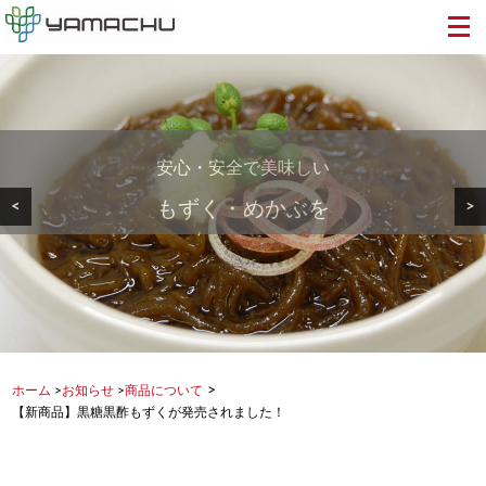
健康と幸せを実感していただける
美しい地球から食卓へ・・・
安心・安全で美味しい
<
>
「人にやさしい食卓」
健康を支える食品を
もずく・めかぶを
>
ホーム
>
お知らせ
>
商品について
【新商品】黒糖黒酢もずくが発売されました！