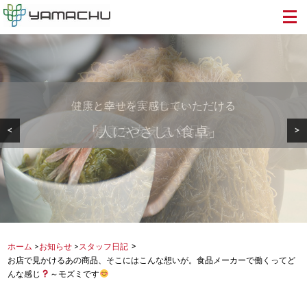
健康と幸せを実感していただける
美しい地球から食卓へ・・・
安心・安全で美味しい
<
>
「人にやさしい食卓」
健康を支える食品を
もずく・めかぶを
>
ホーム
>
お知らせ
>
スタッフ日記
お店で見かけるあの商品、そこにはこんな想いが。食品メーカーで働くってど
んな感じ
～モズミです