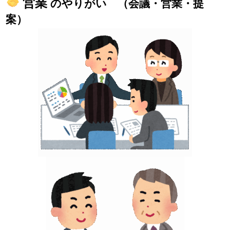
営業
のやりがい （会議・営業・提
案）