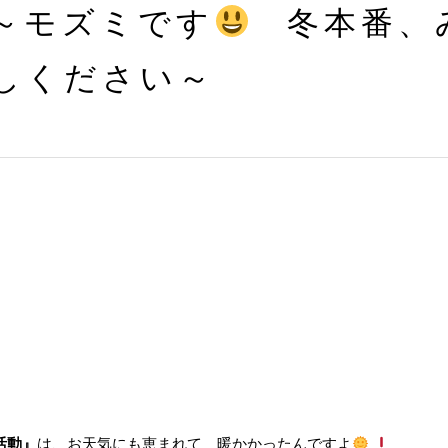
～モズミです
冬本番、
しください～
活動』
は、お天気にも恵まれて 暖かかったんですよ