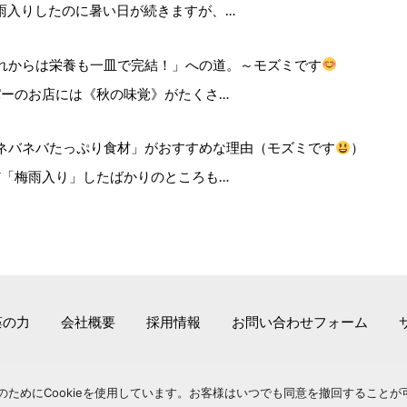
雨入りしたのに暑い日が続きますが、…
れからは栄養も一皿で完結！」への道。～モズミです
ーのお店には《秋の味覚》がたくさ…
ネバネバたっぷり食材」がおすすめな理由（モズミです
）
だ「梅雨入り」したばかりのところも…
藻の力
会社概要
採用情報
お問い合わせフォーム
copyright ©
山忠食品工業株式会社
all rights reserved.
ためにCookieを使用しています。お客様はいつでも同意を撤回することが