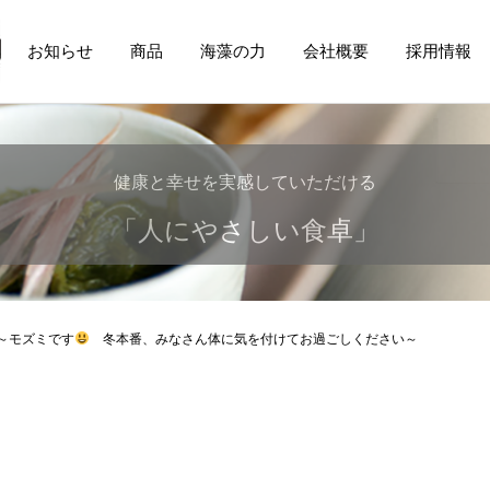
お知らせ
商品
海藻の力
会社概要
採用情報
健康と幸せを実感していただける
美しい地球から食卓へ・・・
安心・安全で美味しい
「人にやさしい食卓」
健康を支える食品を
もずく・めかぶを
～モズミです
冬本番、みなさん体に気を付けてお過ごしください～