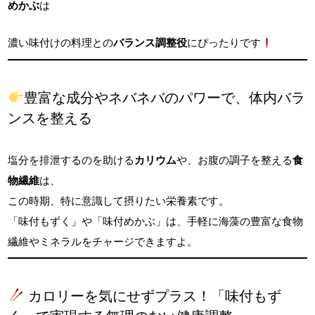
めかぶ
は
濃い味付けの料理との
バランス調整役
にぴったりです
豊富な成分やネバネバのパワーで、体内バラ
ンスを整える
塩分を排泄するのを助ける
カリウム
や、お腹の調子を整える
食
物繊維
は、
この時期、特に意識して摂りたい栄養素です。
「味付もずく」や「味付めかぶ」は、手軽に海藻の豊富な食物
繊維やミネラルをチャージできますよ。
カロリーを気にせずプラス！「味付もず