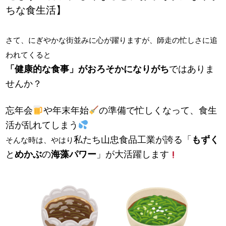
ちな食生活】
さて、にぎやかな街並みに心が躍りますが、師走の忙しさに追
われてくると
「健康的な食事」がおろそかになりがち
ではありま
せんか？
忘年会
や年末年始
の準備で忙しくなって、食生
活が乱れてしまう
私たち山忠食品工業が誇る「
もずく
そんな時は、やはり
と
めかぶ
の
海藻パワー
」が大活躍します