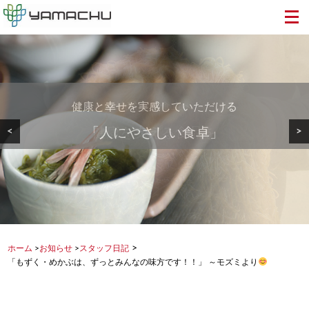
健康と幸せを実感していただける
美しい地球から食卓へ・・・
安心・安全で美味しい
<
>
「人にやさしい食卓」
健康を支える食品を
もずく・めかぶを
>
ホーム
>
お知らせ
>
スタッフ日記
「もずく・めかぶは、ずっとみんなの味方です！！」 ～モズミより