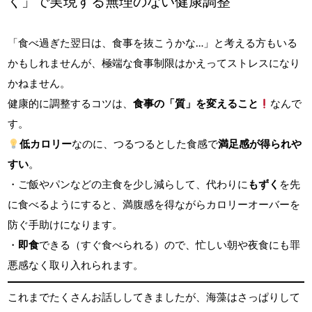
く」で実現する無理のない健康調整
「食べ過ぎた翌日は、食事を抜こうかな…」と考える方もいる
かもしれませんが、極端な食事制限はかえってストレスになり
かねません。
健康的に調整するコツは、
食事の「質」を変えること
なんで
す。
低カロリー
なのに、つるつるとした食感で
満足感が得られや
すい
。
・ご飯やパンなどの主食を少し減らして、代わりに
もずく
を先
に食べるようにすると、満腹感を得ながらカロリーオーバーを
防ぐ手助けになります。
・
即食
できる（すぐ食べられる）ので、忙しい朝や夜食にも罪
悪感なく取り入れられます。
これまでたくさんお話ししてきましたが、海藻はさっぱりして